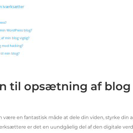
m iværksætter
ess?
å min WordPress blog?
af min blog vigtig?
g mod hacking?
 til min blog?
n til opsætning af blog 
 være en fantastisk måde at dele din viden, styrke din a
værksættere er det en uundgåelig del af den digitale ver