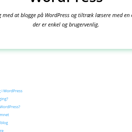
g med at blogge på WordPress og tiltræk læsere med en 
der er enkel og brugervenlig.
g i WordPress
ging?
 WordPress?
emnet
 blog
re