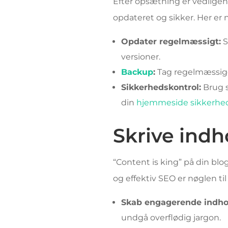
Efter opsætning er vedligeho
opdateret og sikker. Her er n
Opdater regelmæssigt:
S
versioner.
Backup
:
Tag regelmæssi
Sikkerhedskontrol:
Brug s
din
hjemmeside sikkerhe
Skrive indh
“Content is king” på din blo
og effektiv SEO er nøglen til
Skab engagerende indho
undgå overflødig jargon.