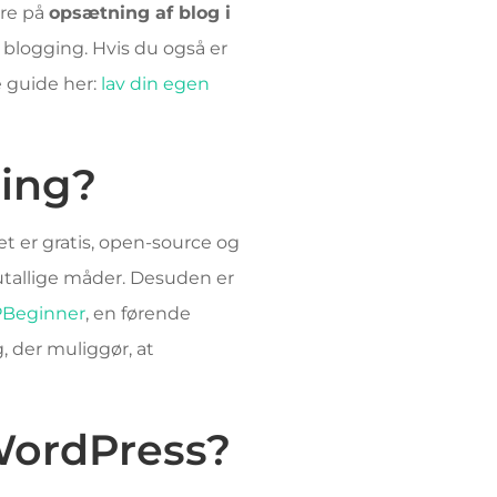
ere på
opsætning af blog i
 blogging. Hvis du også er
e guide her:
lav din egen
ging?
Det er gratis, open-source og
å utallige måder. Desuden er
Beginner
, en førende
 der muliggør, at
WordPress?