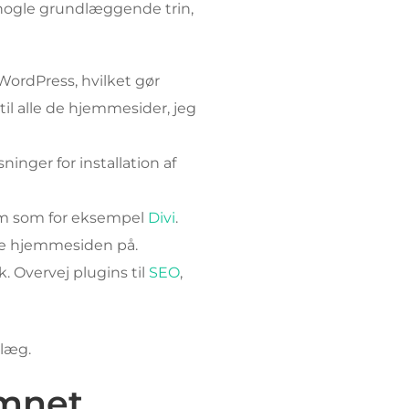
 nogle grundlæggende trin,
WordPress, hvilket gør
til alle de hjemmesider, jeg
inger for installation af
em som for eksempel
Divi
.
ge hjemmesiden på.
. Overvej plugins til
SEO
,
dlæg.
emnet