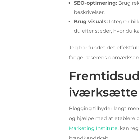
SEO-optimering:
Brug rel
beskrivelser.
Brug visuals:
Integrer bill
du efter steder, hvor du k
Jeg har fundet det effektfu
fange læserens opmærksom
Fremtidsud
iværksætte
Blogging tilbyder langt mer
og hjælpe med at etablere di
Marketing Institute
, kan re
brandkendskab.