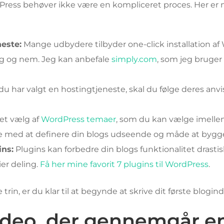
dPress behøver ikke være en kompliceret proces. Her er
este:
Mange udbydere tilbyder one-click installation af 
ig og nem. Jeg kan anbefale
simply.com
, som jeg bruger 
u har valgt en hostingtjeneste, skal du følge deres anvisn
et vælg af
WordPress temaer
, som du kan vælge imell
e med at definere din blogs udseende og måde at byg
ins:
Plugins kan forbedre din blogs funktionalitet drastisk
er deling.
Få her mine favorit 7 plugins til WordPress
.
rin, er du klar til at begynde at skrive dit første blogin
video, der gennemgår 