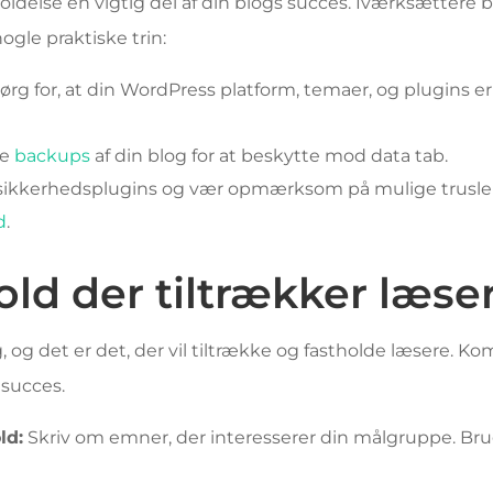
ldelse en vigtig del af din blogs succes. Iværksættere bø
ogle praktiske trin:
ørg for, at din WordPress platform, temaer, og plugins er
ge
backups
af din blog for at beskytte mod data tab.
ikkerhedsplugins og vær opmærksom på mulige trusler
d
.
old der tiltrækker læse
g, og det er det, der vil tiltrække og fastholde læsere. 
 succes.
ld:
Skriv om emner, der interesserer din målgruppe. Bru