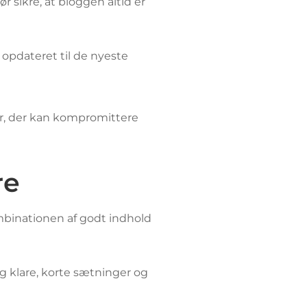
r sikre, at bloggen altid er
 opdateret til de nyeste
, der kan kompromittere
re
Kombinationen af godt indhold
g klare, korte sætninger og