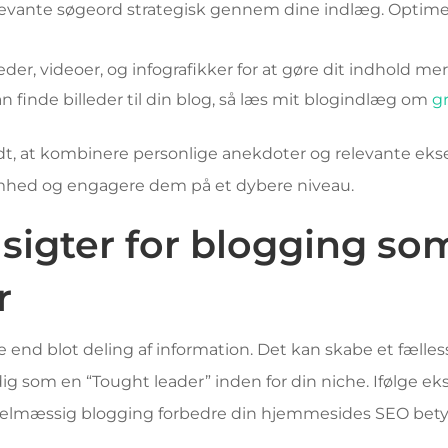
evante søgeord strategisk gennem dine indlæg. Optimer
eder, videoer, og infografikker for at gøre dit indhold mer
an finde billeder til din blog, så læs mit blogindlæg om
gr
ldt, at kombinere personlige anekdoter og relevante ekse
hed og engagere dem på et dybere niveau.
sigter for blogging so
r
e end blot deling af information. Det kan skabe et fælle
g som en “Tought leader” inden for din niche. Ifølge eks
gelmæssig blogging forbedre din hjemmesides SEO betyde