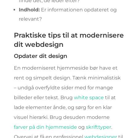
finde det, de leder efter?
Indhold:
Er informationen opdateret og
relevant?
Praktiske tips til at modernisere
dit webdesign
Opdater dit design
En moderniseret hjemmeside bør have et
rent og simpelt design. Tænk minimalistisk
– undgå overfyldte sider med for mange
billeder eller tekst. Brug
white space
til at
lade elementer ånde, og sørg for en klar
visuel hierarki. Brug desuden moderne
farver på din hjemmeside
og
skrifttyper
.
Overvej at få en professionel
webdesigner
til