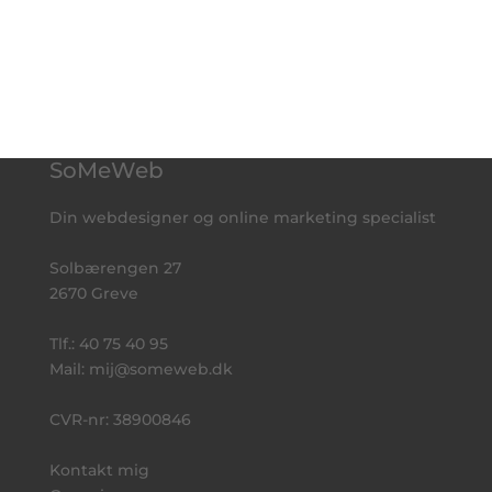
SoMeWeb
Din webdesigner og online marketing specialist
Solbærengen 27
2670 Greve
Tlf.:
40 75 40 95
Mail:
mij@someweb.dk
CVR-nr: 38900846
Kontakt mig