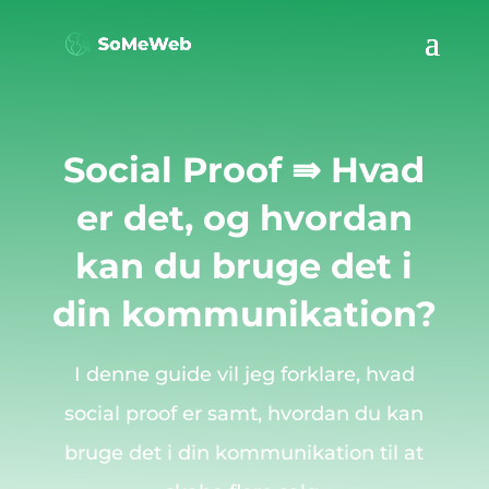
Social Proof ⇛ Hvad
er det, og hvordan
kan du bruge det i
din kommunikation?
I denne guide vil jeg forklare, hvad
social proof er samt, hvordan du kan
bruge det i din kommunikation til at