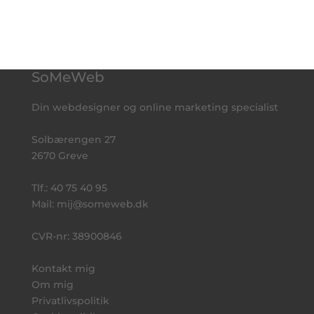
SoMeWeb
Din webdesigner og online marketing specialist
Solbærengen 27
2670 Greve
Tlf.:
40 75 40 95
Mail:
mij@someweb.dk
CVR-nr: 38900846
Kontakt mig
Om mig
Privatlivspolitik