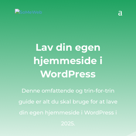
Lav din egen
hjemmeside i
WordPress
Denne omfattende og trin-for-trin
guide er alt du skal bruge for at lave
din egen hjemmeside i WordPress i
2025.