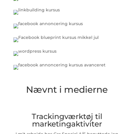
Nævnt i medierne
Trackingværktøj til
marketingaktiviter
I mit arbejde hos Car Special A/S benyttede jeg