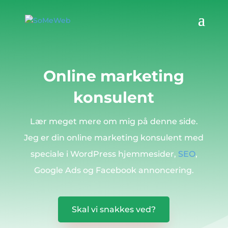
Online marketing
konsulent
Lær meget mere om mig på denne side.
Jeg er din online marketing konsulent med
speciale i WordPress hjemmesider,
SEO
,
Google Ads og Facebook annoncering.
Skal vi snakkes ved?