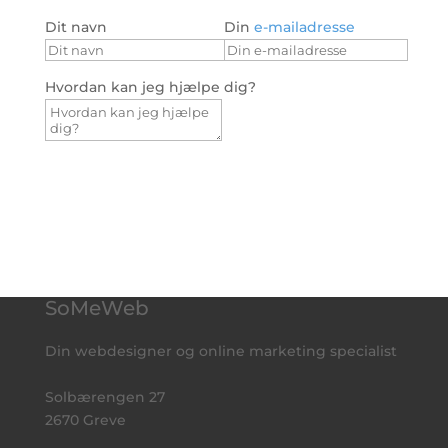
Dit navn
Din
e-mailadresse
Hvordan kan jeg hjælpe dig?
Send besked
SoMeWeb
Din webdesigner og online marketing specialist
Solbærengen 27
2670 Greve